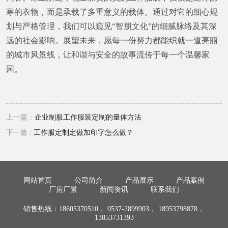
寒的衣物，而是承载了多重意义的载体。通过对它的细心规
划与严格管理，我们可以窥见“智朋文化”的细腻脉络及其深
远的社会影响。展望未来，愿每一份努力都能织就一道亮丽
的城市风景线，让和谐与安全的故事流传于每一个温馨家
园。
上一篇：
企业制服工作服装定制的量体方法
下一篇 :
工作服定制定做加印字怎么做？
网站首页
公司简介
产品展示
产品案例
厂房厂景
新闻资讯
联系我们
销售热线：18605370510， 0537-2899903， 18953798878，
13853731393